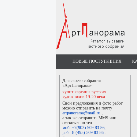
НОВЫЕ ПОСТУПЛЕНИЯ
К
Для своего собрания
«АртПанорама»
купит картины русских
художников 19-20 века.
Свои предложения и фото работ
можно отправить на почту
artpanorama@mail.ru
,
а так же отправить MMS или
связаться по тел.
моб. +7(903) 509 83 86
,
раб. 8 (495) 509 83 86
.