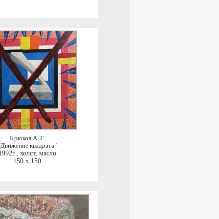
Крюков А. Г.
"Движение квадрата"
1992г.
,
холст, масло
150 x 150