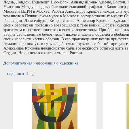
Лодзь, Лондон, Будапешт, Нью-Йорк, Аннандайл-на-Гудзоне, Бостон,
Участник Международных биеннале станковой графики в Калининграде
Москве и ЦДРИ в Москве. Работы Александра Крюкова находятся в муз
том числе в Пушкинском музее в Москве и государственных музеях Са
Голландии, Люксенбурга, Кипра, Литвы. Александр Крюков – художник
своих работах он постоянно возвращался к теме войны. Образы худо
трагизмом и соотнесенностью со всем человечеством. При большой пл
вводит свойственные белютинской школе элементы образного обобщен
своих колористических образов. В его произведениях всегда присутств
желание проникнуть в суть вещей, смысл чувств и событий, присущее 
Александра Крюкова неоднократно была возможность остаться жить за 
Студии. Но он остался жить и умер в России.
Дополнительная информация о художнике
страницы 1
2