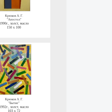
Крюков А. Г.
"Апостол"
1990г.
,
холст, масло
150 x 100
Крюков А. Г.
"Бытие"
1992г.
,
холст, масло
103 x 72