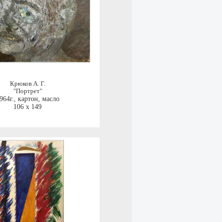
Крюков А. Г.
"Портрет"
964г.
,
картон, масло
106 x 149