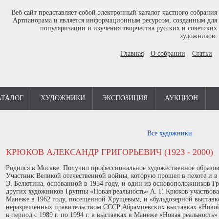
Веб сайт представляет собой электронный каталог частного собрания
Артпанорама и является информационным ресурсом, созданным для
популяризации и изучения творчества русских и советских
художников.
Главная
О собрании
Статьи
АТАЛОГ
ХУДОЖНИКИ
ЭКСПОЗИЦИЯ
АУКЦИОН
Все художники
КРЮКОВ АЛЕКСАНДР ГРИГОРЬЕВИЧ (1923 - 2000)
Родился в Москве. Получил профессиональное художественное образов
Участник Великой отечественной войны, которую прошел в пехоте и в
Э. Белютина, основанной в 1954 году, и один из основоположников Гр
других художников Группы «Новая реальность» А. Г. Крюков участвова
Манеже в 1962 году, посещенной Хрущевым, и «бульдозерной выставке
неразрешенных правительством СССР Абрамцевских выставках «Новой р
в период с 1989 г. по 1994 г. в выставках в Манеже «Новая реальность