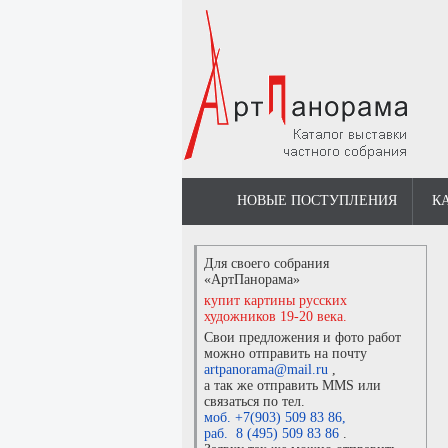
НОВЫЕ ПОСТУПЛЕНИЯ
К
Для своего собрания
«АртПанорама»
купит картины русских
художников 19-20 века.
Свои предложения и фото работ
можно отправить на почту
artpanorama@mail.ru
,
а так же отправить MMS или
связаться по тел.
моб. +7(903) 509 83 86
,
раб. 8 (495) 509 83 86
.