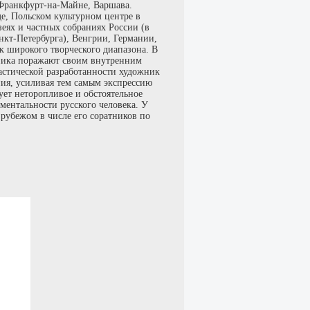
 Франкфурт-на-Майне, Варшава.
, Польском культурном центре в
еях и частных собраниях России (в
нкт-Петербурга), Венгрии, Германии,
 широкого творческого диапазона. В
жника поражают своим внутренним
астической разработанности художник
ия, усиливая тем самым экспрессию
ует неторопливое и обстоятельное
ментальности русского человека. У
рубежом в числе его соратников по