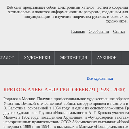
Веб сайт представляет собой электронный каталог частного собрания
Артпанорама и является информационным ресурсом, созданным для
популяризации и изучения творчества русских и советских
художников.
Главная
О собрании
Статьи
АТАЛОГ
ХУДОЖНИКИ
ЭКСПОЗИЦИЯ
АУКЦИОН
Все художники
КРЮКОВ АЛЕКСАНДР ГРИГОРЬЕВИЧ (1923 - 2000)
Родился в Москве. Получил профессиональное художественное образов
Участник Великой отечественной войны, которую прошел в пехоте и в
Э. Белютина, основанной в 1954 году, и один из основоположников Гр
других художников Группы «Новая реальность» А. Г. Крюков участвова
Манеже в 1962 году, посещенной Хрущевым, и «бульдозерной выставке
неразрешенных правительством СССР Абрамцевских выставках «Новой р
в период с 1989 г. по 1994 г. в выставках в Манеже «Новая реальность