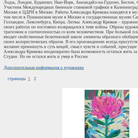
Лодзь, Лондон, Будапешт, Нью-Йорк, Аннандайл-на-Гудзоне, Бостон,
Участник Международных биеннале станковой графики в Калининграде
Москве и ЦДРИ в Москве. Работы Александра Крюкова находятся в муз
том числе в Пушкинском музее в Москве и государственных музеях Са
Голландии, Люксенбурга, Кипра, Литвы. Александр Крюков – художник
своих работах он постоянно возвращался к теме войны. Образы худо
трагизмом и соотнесенностью со всем человечеством. При большой пл
вводит свойственные белютинской школе элементы образного обобщен
своих колористических образов. В его произведениях всегда присутств
желание проникнуть в суть вещей, смысл чувств и событий, присущее 
Александра Крюкова неоднократно была возможность остаться жить за 
Студии. Но он остался жить и умер в России.
Дополнительная информация о художнике
страницы
1
2