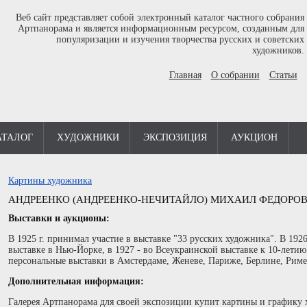
Веб сайт представляет собой электронный каталог частного собрания
Артпанорама и является информационным ресурсом, созданным для
популяризации и изучения творчества русских и советских
художников.
Главная
О собрании
Статьи
АТАЛОГ
ХУДОЖНИКИ
ЭКСПОЗИЦИЯ
АУКЦИОН
Картины художника
АНДРЕЕНКО (АНДРЕЕНКО-НЕЧИТАЙЛО) МИХАИЛ ФЕДОРОВИЧ 
Выставки и аукционы:
В 1925 г. принимал участие в выставке "33 русских художника". В 19
выставке в Нью-Йорке, в 1927 - во Всеукраинской выставке к 10-летию 
персональные выставки в Амстердаме, Женеве, Париже, Берлине, Риме
Дополнительная информация:
Галерея Артпанорама для своей экспозиции купит картины и графику