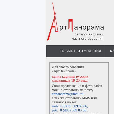
НОВЫЕ ПОСТУПЛЕНИЯ
К
Для своего собрания
«АртПанорама»
купит картины русских
художников 19-20 века.
Свои предложения и фото работ
можно отправить на почту
artpanorama@mail.ru
,
а так же отправить MMS или
связаться по тел.
моб. +7(903) 509 83 86
,
раб. 8 (495) 509 83 86
.