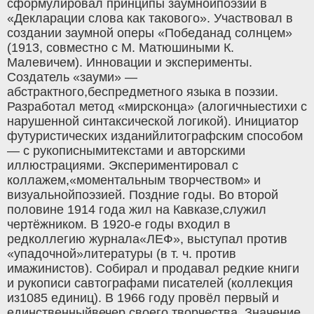
сформулировал принципы заумнойпоэзии в
«Декларации слова как такового». Участвовал в
создании заумной оперы «Победанад солнцем»
(1913, совместно с М. Матюшиными К.
Малевичем). Инновации и эксперименты.
Создатель «зауми» —
абстрактного,беспредметного языка в поэзии.
Разработал метод «мирсконца» (алогичныестихи с
нарушенной синтаксической логикой). Инициатор
футуристических изданийлитографским способом
— с рукописнымитекстами и авторскими
иллюстрациями. Экспериментировал с
коллажем,«моментальным творчеством» и
визуальнойпоэзией. Поздние годы. Во второй
половине 1914 года жил на Кавказе,служил
чертёжником. В 1920‑е годы входил в
редколлегию журнала«ЛЕФ», выступал против
«упадочной»литературы (в т. ч. против
имажинистов). Собирал и продавал редкие книги
и рукописи савтографами писателей (коллекция
из1085 единиц). В 1966 году провёл первый и
единственныйвечер своего творчества. Значение.