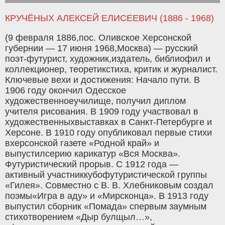
КРУЧЁНЫХ АЛЕКСЕЙ ЕЛИСЕЕВИЧ (1886 - 1968)
(9 февраля 1886,пос. Оливское Херсонской
губернии — 17 июня 1968,Москва) — русский
поэт‑футурист, художник,издатель, библиофил и
коллекционер, теоретикстиха, критик и журналист.
Ключевые вехи и достижения: Начало пути. В
1906 году окончил Одесское
художественноеучилище, получил диплом
учителя рисования. В 1909 году участвовал в
художественныхвыставках в Санкт‑Петербурге и
Херсоне. В 1910 году опубликовал первые стихи
вхерсонской газете «Родной край» и
выпустилсерию карикатур «Вся Москва».
Футуристический прорыв. С 1912 года —
активный участниккубофутуристической группы
«Гилея». Совместно с В. В. Хлебниковым создал
поэмы«Игра в аду» и «Мирсконца». В 1913 году
выпустил сборник «Помада» спервым заумным
стихотворением «Дыр булщыл…»,