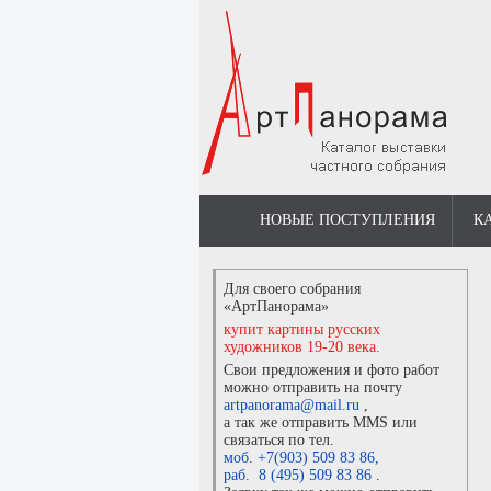
НОВЫЕ ПОСТУПЛЕНИЯ
К
Для своего собрания
«АртПанорама»
купит картины русских
художников 19-20 века.
Свои предложения и фото работ
можно отправить на почту
artpanorama@mail.ru
,
а так же отправить MMS или
связаться по тел.
моб. +7(903) 509 83 86
,
раб. 8 (495) 509 83 86
.