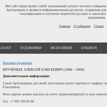
Веб сайт представляет собой электронный каталог частного собрания
Артпанорама и является информационным ресурсом, созданным для
популяризации и изучения творчества русских и советских
художников.
Главная
О собрании
Статьи
АТАЛОГ
ХУДОЖНИКИ
ЭКСПОЗИЦИЯ
АУКЦИОН
Картины художника
КРУЧЁНЫХ АЛЕКСЕЙ ЕЛИСЕЕВИЧ (1886 - 1968)
Дополнительная информация:
Салон Артпанорама для своей экспозиции купит картины и графику х
Елисеевича.
Фото картин можно выслать на почту artpanorama@mail.ru или связать
Тел. +7 903 509 83 86