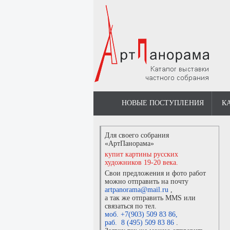
НОВЫЕ ПОСТУПЛЕНИЯ
К
Для своего собрания
«АртПанорама»
купит картины русских
художников 19-20 века.
Свои предложения и фото работ
можно отправить на почту
artpanorama@mail.ru
,
а так же отправить MMS или
связаться по тел.
моб. +7(903) 509 83 86
,
раб. 8 (495) 509 83 86
.