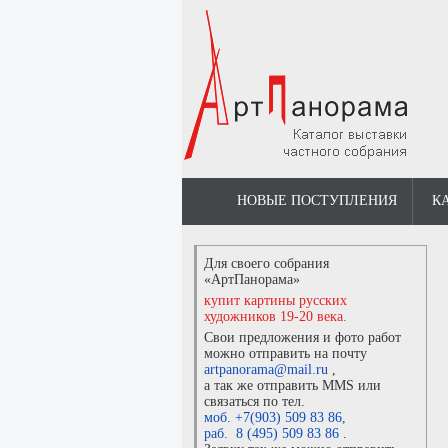
НОВЫЕ ПОСТУПЛЕНИЯ
К
Для своего собрания
«АртПанорама»
купит картины русских
художников 19-20 века.
Свои предложения и фото работ
можно отправить на почту
artpanorama@mail.ru
,
а так же отправить MMS или
связаться по тел.
моб. +7(903) 509 83 86
,
раб. 8 (495) 509 83 86
.