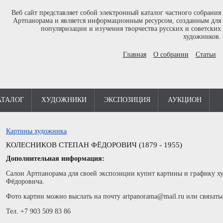
Веб сайт представляет собой электронный каталог частного собрания
Артпанорама и является информационным ресурсом, созданным для
популяризации и изучения творчества русских и советских
художников.
Главная
О собрании
Статьи
АТАЛОГ
ХУДОЖНИКИ
ЭКСПОЗИЦИЯ
АУКЦИОН
Картины художника
КОЛЕСНИКОВ СТЕПАН ФЁДОРОВИЧ (1879 - 1955)
Дополнительная информация:
Салон Артпанорама для своей экспозиции купит картины и графику х
Фёдоровича.
Фото картин можно выслать на почту artpanorama@mail.ru или связать
Тел. +7 903 509 83 86