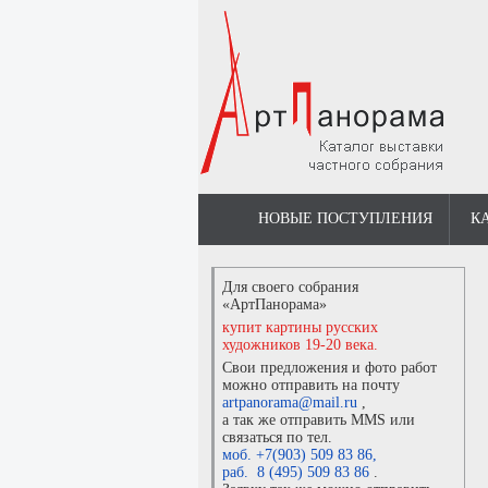
НОВЫЕ ПОСТУПЛЕНИЯ
К
Для своего собрания
«АртПанорама»
купит картины русских
художников 19-20 века.
Свои предложения и фото работ
можно отправить на почту
artpanorama@mail.ru
,
а так же отправить MMS или
связаться по тел.
моб. +7(903) 509 83 86
,
раб. 8 (495) 509 83 86
.