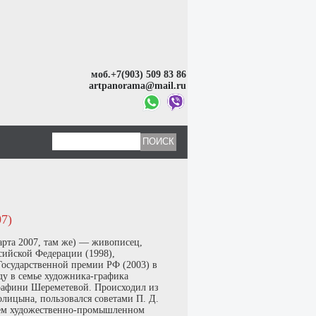
моб.+7(903) 509 83 86
artpanorama@mail.ru
7)
рта 2007, там же) — живописец,
ссийской Федерации (1998),
Государственной премии РФ (2003) в
ду в семье художника-графика
афини Шереметевой. Происходил из
олицына, пользовался советами П. Д.
шем художественно-промышленном