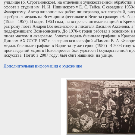
училище (б. Строгановское), на отделении художественной обработки д
офорта в студии им. И. И. Нивинского у Е. С. Тейса. С середины 195
Фаворскому. Автор живописных работ, линогравюр, ксилографий, рису
серебряная медаль на Всемирном фестивале в Вене за гравюру «На бал
(1955—1957). В марте 1963 года, на встрече с интеллигенцией в Крем
разгрому поэта Андрея Вознесенского и писателя Василия Аксенова, а
поддержавшего Вознесенского. До 1970-х годов работал в основном в 
писал маслом и акварелью. Золотая медаль биеннале графики в Кракове
Диплом АХ СССР 1987 г. за серию ксилографий «Памяти В. А. Фаворско
медаль биеннале графики в Варне за ту же серию (1987). В 2003 году
произведений «Дом в Новогирееве» был удостоен Государственной пр
искусства. Погиб в 2007 году: был сбит машиной на улице.
Дополнительная информация о художнике