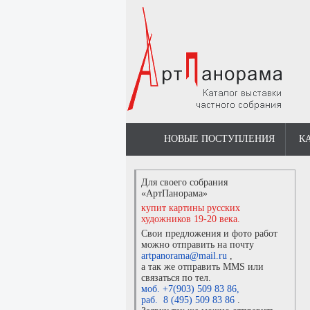
НОВЫЕ ПОСТУПЛЕНИЯ
К
Для своего собрания
«АртПанорама»
купит картины русских
художников 19-20 века.
Свои предложения и фото работ
можно отправить на почту
artpanorama@mail.ru
,
а так же отправить MMS или
связаться по тел.
моб. +7(903) 509 83 86
,
раб. 8 (495) 509 83 86
.