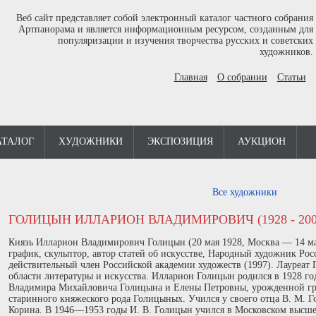
Веб сайт представляет собой электронный каталог частного собрания
Артпанорама и является информационным ресурсом, созданным для
популяризации и изучения творчества русских и советских
художников.
Главная
О собрании
Статьи
АТАЛОГ
ХУДОЖНИКИ
ЭКСПОЗИЦИЯ
АУКЦИОН
Все художники
ГОЛИЦЫН ИЛЛАРИОН ВЛАДИМИРОВИЧ (1928 - 200
Князь Илларион Владимирович Голицын (20 мая 1928, Москва — 14 ма
график, скульптор, автор статей об искусстве, Народный художник Ро
действительный член Российской академии художеств (1997). Лауреат 
области литературы и искусства. Илларион Голицын родился в 1928 го
Владимира Михайловича Голицына и Елены Петровны, урожденной гр
старинного княжеского рода Голицыных. Учился у своего отца В. М. Г
Корина. В 1946—1953 годы И. В. Голицын учился в Московском выс