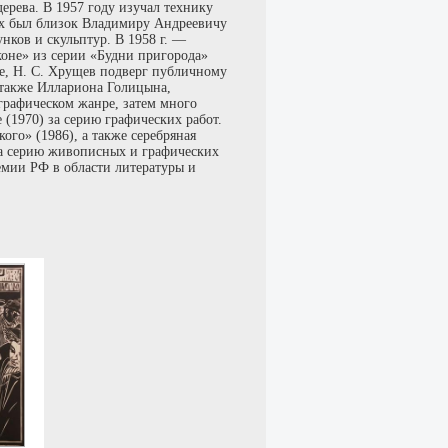
ерева. В 1957 году изучал технику
0-х был близок Владимиру Андреевичу
нков и скульптур. В 1958 г. —
коне» из серии «Будни пригорода»
ле, Н. С. Хрущев подверг публичному
 также Иллариона Голицына,
графическом жанре, затем много
 (1970) за серию графических работ.
го» (1986), а также серебряная
 за серию живописных и графических
емии РФ в области литературы и