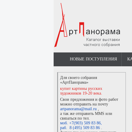
НОВЫЕ ПОСТУПЛЕНИЯ
К
Для своего собрания
«АртПанорама»
купит картины русских
художников 19-20 века.
Свои предложения и фото работ
можно отправить на почту
artpanorama@mail.ru
,
а так же отправить MMS или
связаться по тел.
моб. +7(903) 509 83 86
,
раб. 8 (495) 509 83 86
.