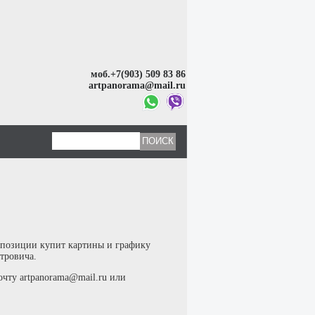
моб.+7(903) 509 83 86
artpanorama@mail.ru
спозиции купит картины и графику
тровича.
чту artpanorama@mail.ru или