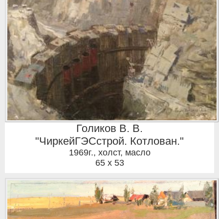
Голиков В. В.
"ЧиркейГЭСстрой. Котлован."
1969г.
,
холст, масло
65 x 53