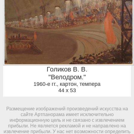
Голиков В. В.
"Велодром."
1960-е гг.
,
картон, темпера
44 x 53
Размещение изображений произведений искусства на
сайте Артпанорама имеет исключительно
информационную цель и не связано с извлечением
прибыли. Не является рекламой и не направлено на
извлечение прибыли. У нас нет возможности определить