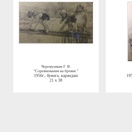
Черемушкин Г. В.
"Соревнования на бревне."
1956г.
,
бумага, карандаш
195
21 x 38