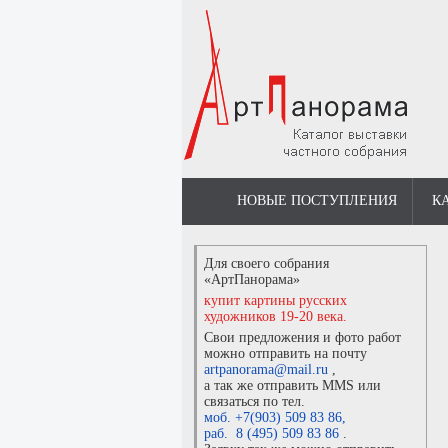
НОВЫЕ ПОСТУПЛЕНИЯ
К
Для своего собрания
«АртПанорама»
купит картины русских
художников 19-20 века.
Свои предложения и фото работ
можно отправить на почту
artpanorama@mail.ru
,
а так же отправить MMS или
связаться по тел.
моб. +7(903) 509 83 86
,
раб. 8 (495) 509 83 86
.