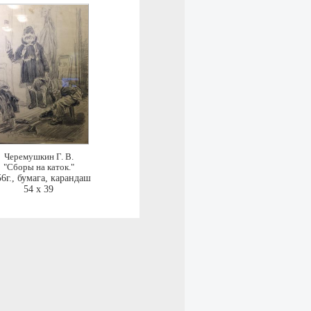
Черемушкин Г. В.
"Сборы на каток."
6г.
,
бумага, карандаш
54 x 39