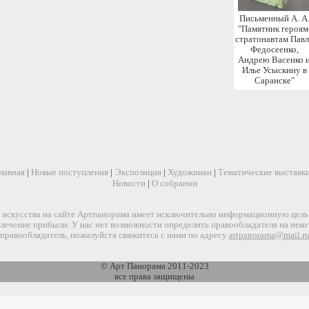
Письменный А. А
"Памятник героям
стратонавтам Пав
Федосеенко,
Андрею Васенко 
Илье Усыскину в
Саранске"
лавная
|
Новые поступления
|
Экспозиция
|
Художники
|
Тематические выставк
Новости
|
О собрании
искусства на сайте Артпанорама имеет исключительно информационную цель и
звлечение прибыли. У нас нет возможности определить правообладателя на нек
правообладатель, пожалуйста свяжитесь с нами по адресу
artpanorama@mail.r
© Арт Панорама 2011-2023
все права защищены