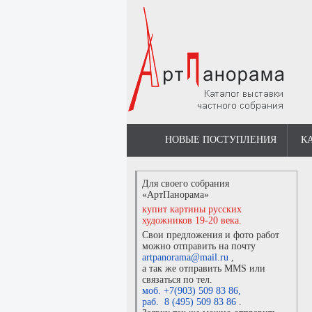
НОВЫЕ ПОСТУПЛЕНИЯ
К
Для своего собрания
«АртПанорама»
купит картины русских
художников 19-20 века.
Свои предложения и фото работ
можно отправить на почту
artpanorama@mail.ru
,
а так же отправить MMS или
связаться по тел.
моб. +7(903) 509 83 86
,
раб. 8 (495) 509 83 86
.