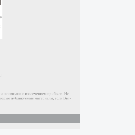
.
-
лу
и
и
|
 не связано с извлечением прибыли. Не
оторые публикуемые материалы, если Вы -
u