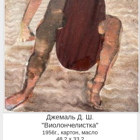
Джемаль Д. Ш.
"Виолончелистка"
1956г.
,
картон, масло
48,2 x 33,2