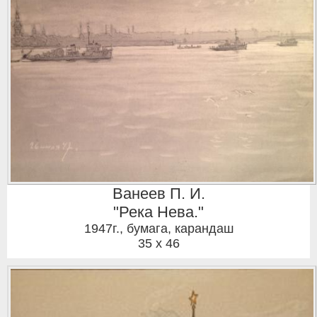
Ванеев П. И.
"Река Нева."
1947г.
,
бумага, карандаш
35 x 46