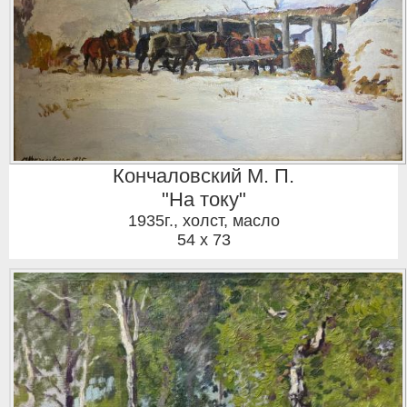
Кончаловский М. П.
"На току"
1935г.
,
холст, масло
54 x 73