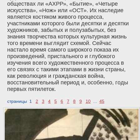
обществах ли «АХРР», «Бытие», «Четыре
искусства», «Нож» или «ОСТ». Их наследие
является костяком живого процесса,
участниками которого были десятки и десятки
художников, забытых и полузабытых, без
знания творчества которых культурная жизнь
того времени выглядит схемой. Сейчас
настало время самого широкого показа их
произведений, пристального и глубокого
изучения всего художественного процесса в
его связях с такими этапами в жизни страны,
как революция и гражданская война,
восстановительный период и, особенно, годы
первых пятилеток.
страницы 1
2
3
4
5
6
7
8
9
10
...
45