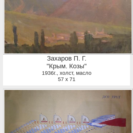
Захаров П. Г.
"Крым. Козы"
1936г.
,
холст, масло
57 x 71