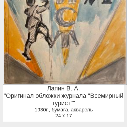
Лапин В. А.
"Оригинал обложки журнала "Всемирный
турист""
1930г.
,
бумага, акварель
24 x 17