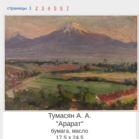
страницы 1
2
3
4
5
6
7
Тумасян А. А.
"Арарат"
бумага, масло
17,5 x 24,5