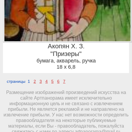
Акопян Х. З.
"Призеры"
бумага, акварель, ручка
18 x 6,8
страницы 1
2
3
4
5
6
7
Размещение изображений произведений искусства на
сайте Артпанорама имеет исключительно
информационную цель и не связано с извлечением
прибыли. Не является рекламой и не направлено на
извлечение прибыли. У нас нет возможности определить
правообладателя на некоторые публикуемые
материалы, если Вы - правообладатель, пожалуйста
свяжитесь с нами по адресу
artpanorama@mail.ru