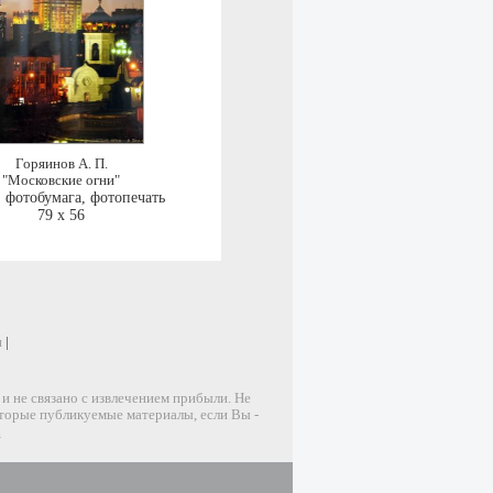
Горяинов А. П.
"Московские огни"
,
фотобумага, фотопечать
79 x 56
и
|
 не связано с извлечением прибыли. Не
оторые публикуемые материалы, если Вы -
u