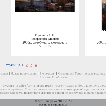
Горяинов А. П.
"Набережные Москвы"
2008г.
,
фотобумага, фотопечать
2008г.
58 x 115
страницы 1
2
3
4
лавная
|
Новые поступления
|
Экспозиция
|
Художники
|
Тематические выставк
Новости
|
О собрании
искусства на сайте Артпанорама имеет исключительно информационную цель и
звлечение прибыли. У нас нет возможности определить правообладателя на нек
правообладатель, пожалуйста свяжитесь с нами по адресу
artpanorama@mail.r
© Арт Панорама 2011-2023
все права защищены