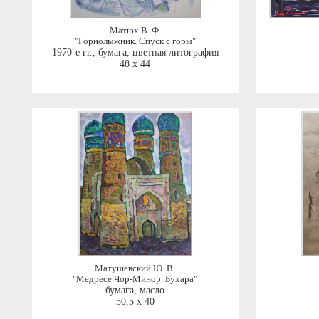
Матюх В. Ф.
"Горнолыжник. Спуск с горы"
1970-е гг.
,
бумага, цветная литография
48 x 44
Матушевский Ю. В.
"Медресе Чор-Минор. Бухара"
бумага, масло
50,5 x 40