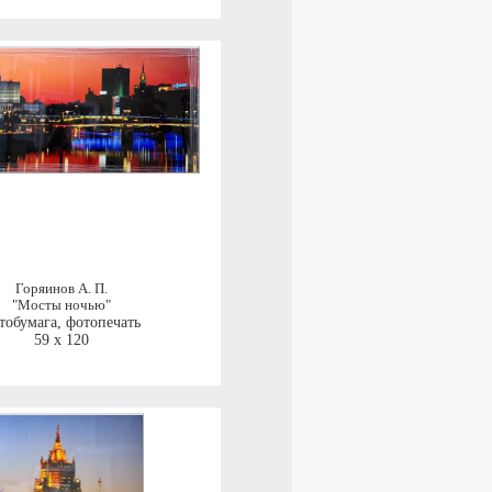
Горяинов А. П.
"Мосты ночью"
тобумага, фотопечать
59 x 120