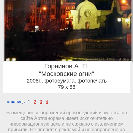
Горяинов А. П.
"Московские огни"
2008г.
,
фотобумага, фотопечать
79 x 56
страницы 1
2
3
4
Размещение изображений произведений искусства на
сайте Артпанорама имеет исключительно
информационную цель и не связано с извлечением
прибыли. Не является рекламой и не направлено на