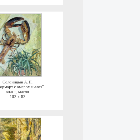
Солоницын А. П.
юрморт с омаром и алоэ"
холст, масло
102 x 82