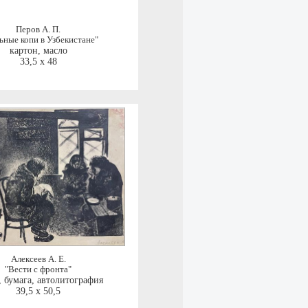
Перов А. П.
ьныe копи в Узбeкистaнe"
картон, масло
33,5 x 48
Алексеев А. Е.
"Вести с фронта"
,
бумага, автолитография
39,5 x 50,5