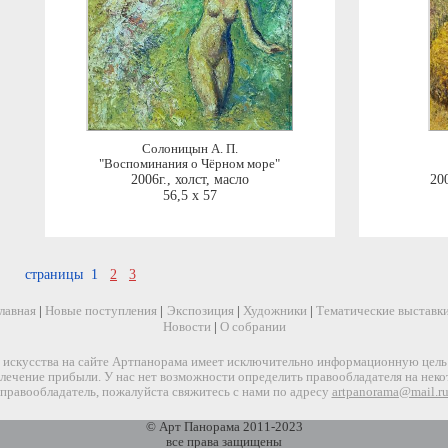
Солоницын А. П.
"Воспоминания о Чёрном море"
2006г.
,
холст, масло
200
56,5 x 57
страницы 1
2
3
лавная
|
Новые поступления
|
Экспозиция
|
Художники
|
Тематические выставк
Новости
|
О собрании
искусства на сайте Артпанорама имеет исключительно информационную цель и
звлечение прибыли. У нас нет возможности определить правообладателя на нек
правообладатель, пожалуйста свяжитесь с нами по адресу
artpanorama@mail.r
© Арт Панорама 2011-2023
все права защищены