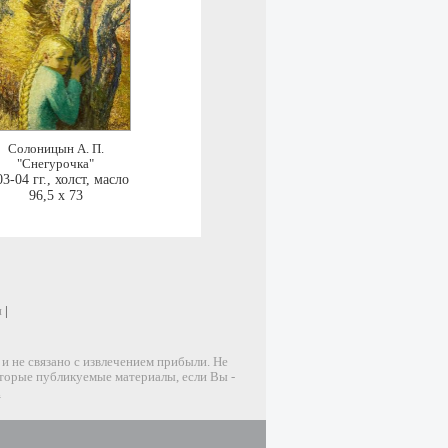
Солоницын А. П.
"Снегурочка"
3-04 гг.
,
холст, масло
96,5 x 73
и
|
 не связано с извлечением прибыли. Не
оторые публикуемые материалы, если Вы -
u