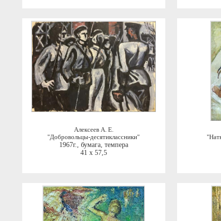
Алексеев А. Е.
"Добровольцы-десятиклассники"
"Нат
1967г.
,
бумага, темпера
41 x 57,5