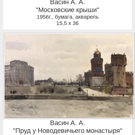
Васин А. А.
"Московские крыши"
1956г.
,
бумага, акварель
15,5 x 36
Васин А. А.
"Пруд у Новодевичьего монастыря"