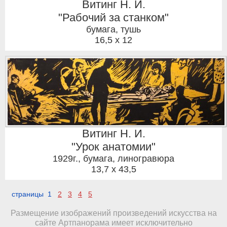
Витинг Н. И.
"Рабочий за станком"
бумага, тушь
16,5 x 12
Витинг Н. И.
"Урок анатомии"
1929г.
,
бумага, линогравюра
13,7 x 43,5
страницы 1
2
3
4
5
Размещение изображений произведений искусства на
сайте Артпанорама имеет исключительно