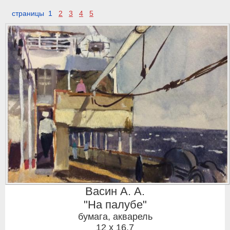
страницы 1
2
3
4
5
Васин А. А.
"На палубе"
бумага, акварель
12 x 16,7