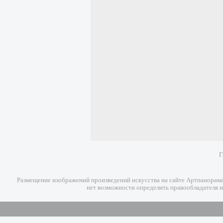
Г
Размещение изображений произведений искусства на сайте Артпанорама 
нет возможности определить правообладателя н