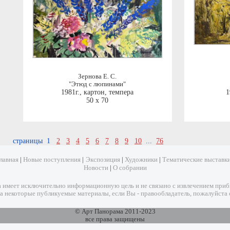
Зернова Е. С.
"Этюд с люпинами"
1981г.
,
картон, темпера
1
50 x 70
страницы 1
2
3
4
5
6
7
8
9
10
...
76
лавная
|
Новые поступления
|
Экспозиция
|
Художники
|
Тематические выставк
Новости
|
О собрании
имеет исключительно информационную цель и не связано с извлечением прибыл
а некоторые публикуемые материалы, если Вы - правообладатель, пожалуйста 
© Арт Панорама 2011-2023
все права защищены