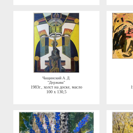
Чащинский А. Д.
"Держава"
1983г.
,
холст на доске, масло
1
100 x 130,5