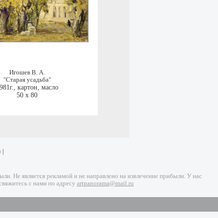
Игошев В. А.
"Старая усадьба"
981г.
,
картон, масло
50 x 80
и
|
и. Не является рекламой и не направлено на извлечение прибыли. У нас
свяжитесь с нами по адресу
artpanorama@mail.ru