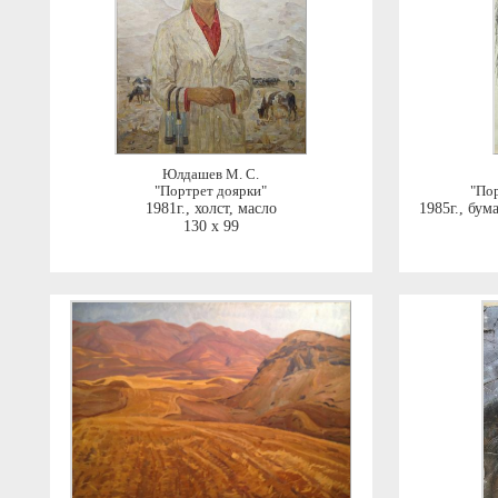
Юлдашев М. С.
"Портрет доярки"
"Пор
1981г.
,
холст, масло
1985г.
,
бума
130 x 99