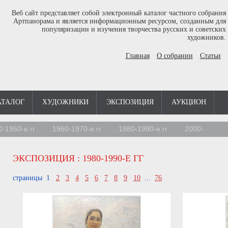
Веб сайт представляет собой электронный каталог частного собрания
Артпанорама и является информационным ресурсом, созданным для
популяризации и изучения творчества русских и советских
художников.
Главная
О собрании
Статьи
АТАЛОГ
ХУДОЖНИКИ
ЭКСПОЗИЦИЯ
АУКЦИОН
0-1950-е гг
1960-1970-е гг
1980-1990-е гг
2000-
ЭКСПОЗИЦИЯ
: 1980-1990-Е ГГ
страницы 1
2
3
4
5
6
7
8
9
10
...
76