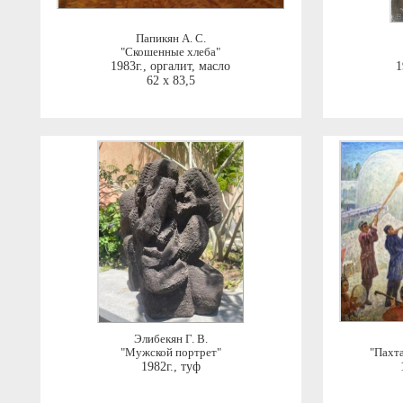
Папикян А. С.
"Скошенные хлеба"
1983г.
,
оргалит, масло
1
62 x 83,5
Элибекян Г. В.
"Мужской портрет"
"Пахта
1982г.
,
туф