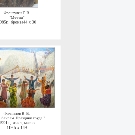
Франгулян Г. В.
"Мечты"
985г.
,
бронза44 x 30
Филиппов В. В.
 байрам. Праздник труда."
1991г.
,
холст, масло
119,5 x 149