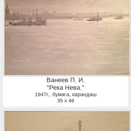
Ванеев П. И.
"Река Нева."
1947г.
,
бумага, карандаш
35 x 46