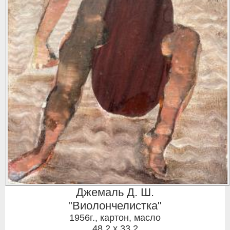
Джемаль Д. Ш.
"Виолончелистка"
1956г.
,
картон, масло
48,2 x 33,2