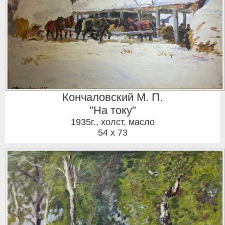
Кончаловский М. П.
"На току"
1935г.
,
холст, масло
54 x 73