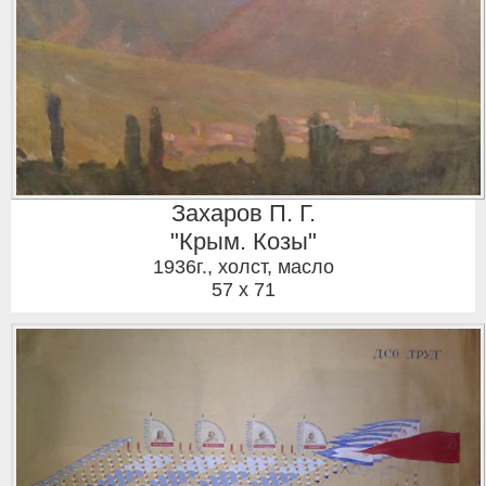
Захаров П. Г.
"Крым. Козы"
1936г.
,
холст, масло
57 x 71