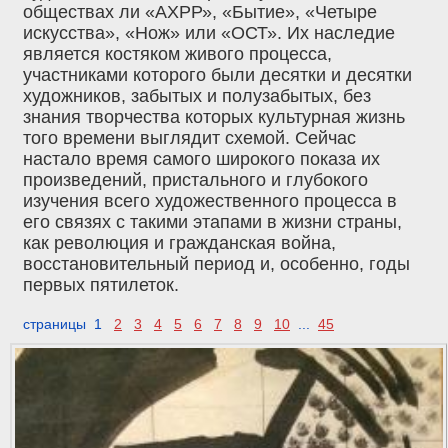
обществах ли «АХРР», «Бытие», «Четыре
искусства», «Нож» или «ОСТ». Их наследие
является костяком живого процесса,
участниками которого были десятки и десятки
художников, забытых и полузабытых, без
знания творчества которых культурная жизнь
того времени выглядит схемой. Сейчас
настало время самого широкого показа их
произведений, пристального и глубокого
изучения всего художественного процесса в
его связях с такими этапами в жизни страны,
как революция и гражданская война,
восстановительный период и, особенно, годы
первых пятилеток.
страницы 1
2
3
4
5
6
7
8
9
10
...
45