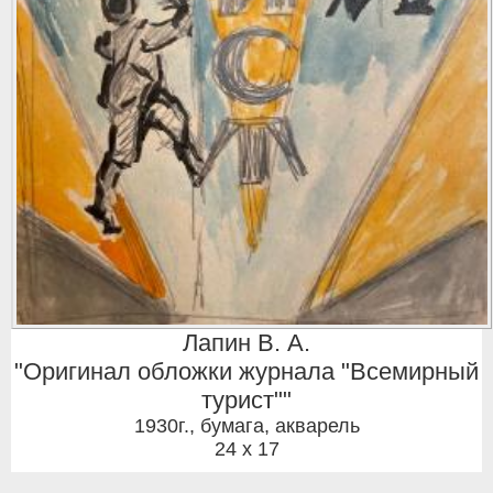
Лапин В. А.
"Оригинал обложки журнала "Всемирный
турист""
1930г.
,
бумага, акварель
24 x 17