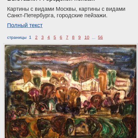
Картины с видами Москвы, картины с видами
Санкт-Петербурга, городские пейзажи.
Полный текст
страницы 1
2
3
4
5
6
7
8
9
10
...
56