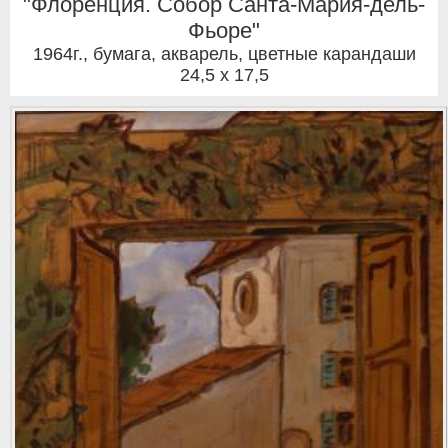
"Флоренция. Собор Санта-Мария-дель-
Фьоре"
1964г.
,
бумага, акварель, цветные карандаши
24,5 x 17,5