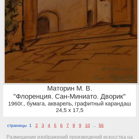
Маторин М. В.
"Флоренция. Сан-Миниато. Дворик"
1960г.
,
бумага, акварель, графитный карандаш
24,5 x 17,5
страницы 1
2
3
4
5
6
7
8
9
10
...
56
Размещение изображений произведений искусства на