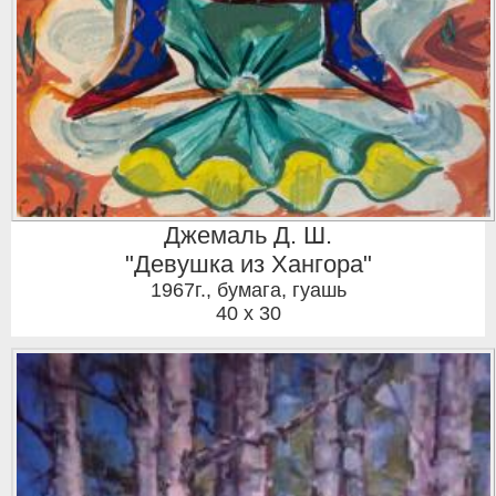
Джемаль Д. Ш.
"Девушка из Хангора"
1967г.
,
бумага, гуашь
40 x 30