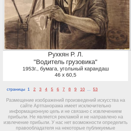
Рухкян Р. Л.
"Водитель грузовика"
1953г.
,
бумага, угольный карандаш
46 x 60,5
страницы 1
2
3
4
5
6
7
8
9
10
...
53
Размещение изображений произведений искусства на
сайте Артпанорама имеет исключительно
информационную цель и не связано с извлечением
прибыли. Не является рекламой и не направлено на
извлечение прибыли. У нас нет возможности определить
правообладателя на некоторые публикуемые