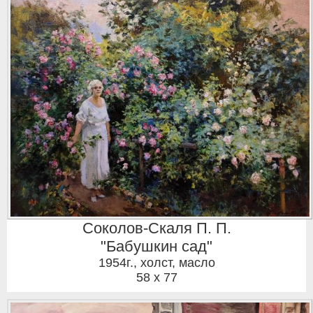
Соколов-Скаля П. П.
"Бабушкин сад"
1954г.
,
холст, масло
58 x 77