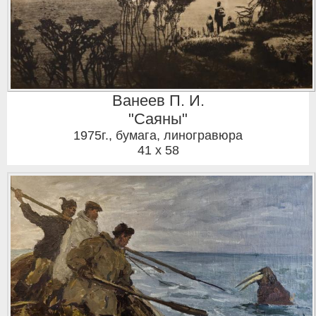
Ванеев П. И.
"Саяны"
1975г.
,
бумага, линогравюра
41 x 58