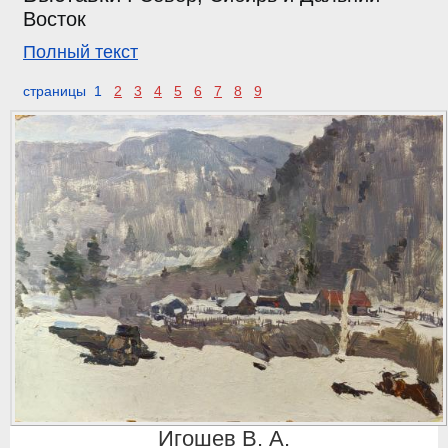
Восток
Полный текст
страницы 1
2
3
4
5
6
7
8
9
Игошев В. А.