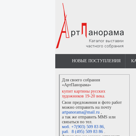
НОВЫЕ ПОСТУПЛЕНИЯ
К
Для своего собрания
«АртПанорама»
купит картины русских
художников 19-20 века.
Свои предложения и фото работ
можно отправить на почту
artpanorama@mail.ru
,
а так же отправить MMS или
связаться по тел.
моб. +7(903) 509 83 86
,
раб. 8 (495) 509 83 86
.