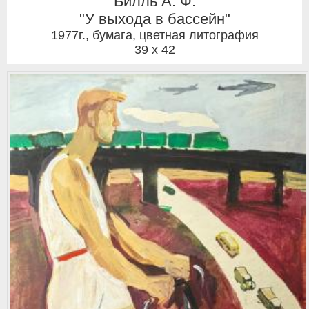
Билль А. Ф.
"У выхода в бассейн"
1977г.
,
бумага, цветная литография
39 x 42