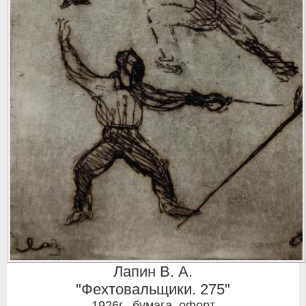
Лапин В. А.
"Фехтовальщики. 275"
1926г.
,
бумага, офорт