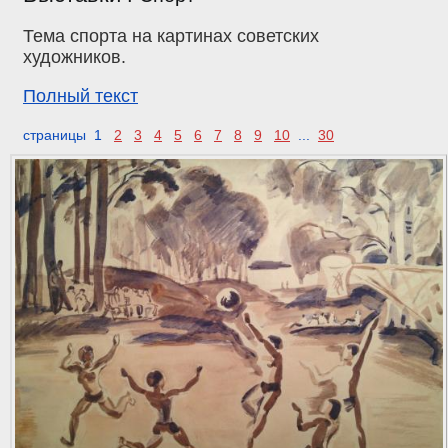
Тема спорта на картинах советских
художников.
Полный текст
страницы 1
2
3
4
5
6
7
8
9
10
...
30