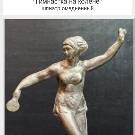
"Гимнастка на колене"
шпиатр омедненный