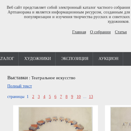
Веб сайт представляет собой электронный каталог частного собрания
Артпанорама и является информационным ресурсом, созданным для
популяризации и изучения творчества русских и советских
художников.
Главная
О собрании
Статьи
АТАЛОГ
ХУДОЖНИКИ
ЭКСПОЗИЦИЯ
АУКЦИОН
Выставки
:
Театральное искусство
Полный текст
страницы 1
2
3
4
5
6
7
8
9
10
...
13