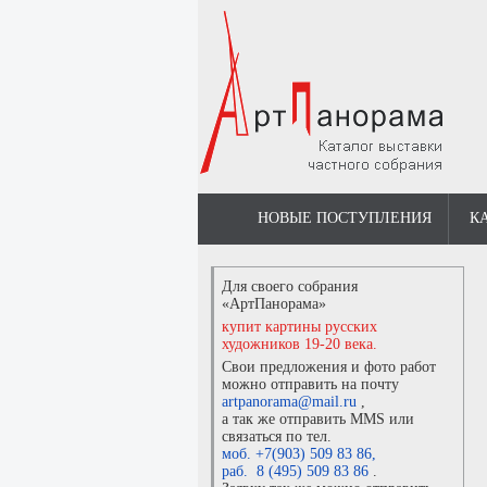
НОВЫЕ ПОСТУПЛЕНИЯ
К
Для своего собрания
«АртПанорама»
купит картины русских
художников 19-20 века.
Свои предложения и фото работ
можно отправить на почту
artpanorama@mail.ru
,
а так же отправить MMS или
связаться по тел.
моб. +7(903) 509 83 86
,
раб. 8 (495) 509 83 86
.