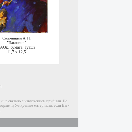
Солоницын А. П.
"Паганини"
993г.
,
бумага, гуашь
11,7 x 12,5
и
|
 не связано с извлечением прибыли. Не
оторые публикуемые материалы, если Вы -
u