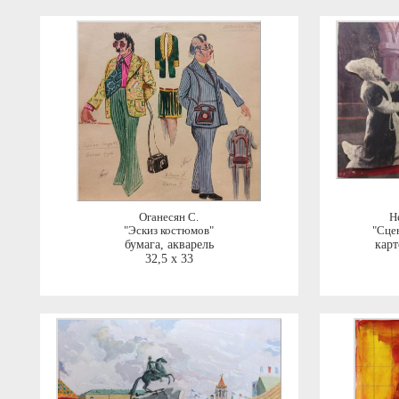
Оганесян С.
Н
"Эскиз костюмов"
"Сцен
бумага, акварель
карт
32,5 x 33