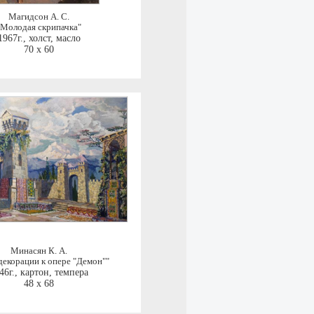
Магидсон А. С.
"Молодая скрипачка"
1967г.
,
холст, масло
70 x 60
Минасян К. А.
декорации к опере "Демон""
46г.
,
картон, темпера
48 x 68