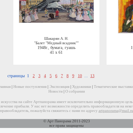
Шакарян А. Н.
"Балет "Медный всадник""
1948г.
,
бумага, гуашь
1
41 x 61
страницы 1
2
3
4
5
6
7
8
9
10
...
13
лавная
|
Новые поступления
|
Экспозиция
|
Художники
|
Тематические выставк
Новости
|
О собрании
искусства на сайте Артпанорама имеет исключительно информационную цель и
звлечение прибыли. У нас нет возможности определить правообладателя на нек
правообладатель, пожалуйста свяжитесь с нами по адресу
artpanorama@mail.r
© Арт Панорама 2011-2023
все права защищены