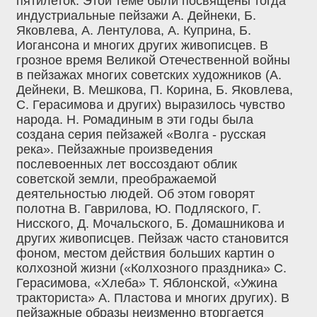
пятилеток. Этой теме были посвящены тогда
индустриальные пейзажи А. Дейнеки, Б.
Яковлева, А. Лентулова, А. Куприна, Б.
Иогансона и многих других живописцев. В
грозное время Великой Отечественной войны
в пейзажах многих советских художников (А.
Дейнеки, В. Мешкова, П. Корина, Б. Яковлева,
С. Герасимова и других) выразилось чувство
народа. Н. Ромадиным в эти годы была
создана серия пейзажей «Волга - русская
река». Пейзажные произведения
послевоенных лет воссоздают облик
советской земли, преображаемой
деятельностью людей. Об этом говорят
полотна В. Гаврилова, Ю. Подляского, Г.
Нисского, Д. Мочальского, Б. Домашникова и
других живописцев. Пейзаж часто становится
фоном, местом действия больших картин о
колхозной жизни («Колхозного праздника» С.
Герасимова, «Хлеба» Т. Яблонской, «Ужина
тракториста» А. Пластова и многих других). В
пейзажные образы неизменно вторгается