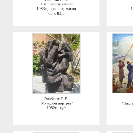
"Скошенные хлеба"
1983г.
,
оргалит, масло
1
62 x 83,5
Элибекян Г. В.
"Мужской портрет"
"Пахта
1982г.
,
туф