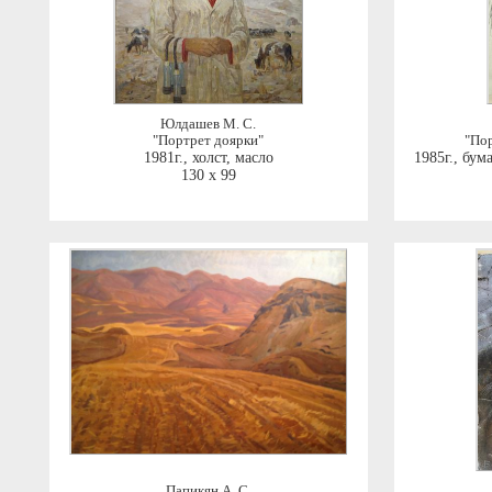
Юлдашев М. С.
"Портрет доярки"
"Пор
1981г.
,
холст, масло
1985г.
,
бума
130 x 99
Папикян А. С.