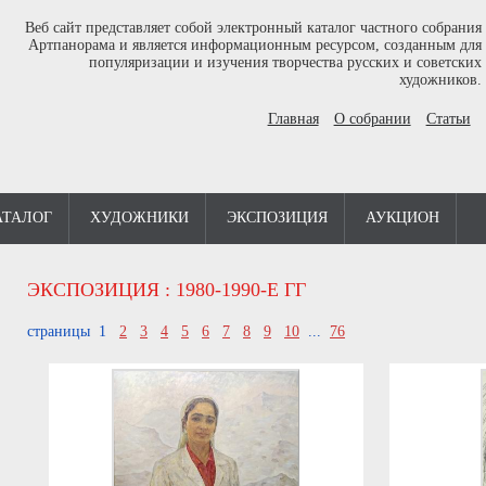
Веб сайт представляет собой электронный каталог частного собрания
Артпанорама и является информационным ресурсом, созданным для
популяризации и изучения творчества русских и советских
художников.
Главная
О собрании
Статьи
АТАЛОГ
ХУДОЖНИКИ
ЭКСПОЗИЦИЯ
АУКЦИОН
ЭКСПОЗИЦИЯ
: 1980-1990-Е ГГ
страницы 1
2
3
4
5
6
7
8
9
10
...
76