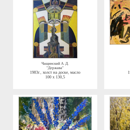
Чащинский А. Д.
"Держава"
1983г.
,
холст на доске, масло
1
100 x 130,5