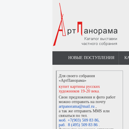
НОВЫЕ ПОСТУПЛЕНИЯ
К
Для своего собрания
«АртПанорама»
купит картины русских
художников 19-20 века.
Свои предложения и фото работ
можно отправить на почту
artpanorama@mail.ru
,
а так же отправить MMS или
связаться по тел.
моб. +7(903) 509 83 86
,
раб. 8 (495) 509 83 86
.