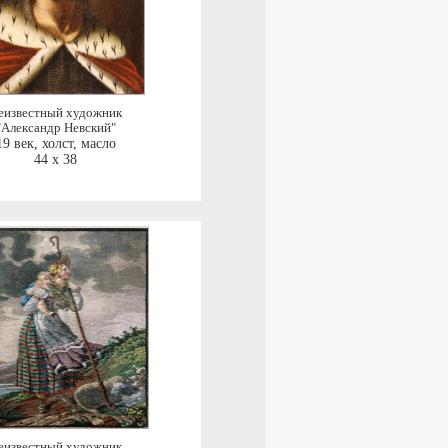
еизвестный художник
"Александр Невский"
19 век
,
холст, масло
44 x 38
еизвестный художник