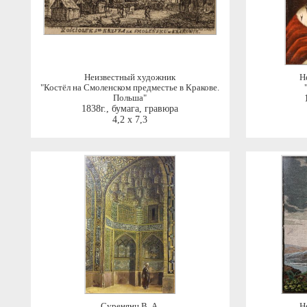
Неизвестный художник
Н
"Костёл на Смоленском предместье в Кракове.
Польша"
1838г.
,
бумага, гравюра
4,2 x 7,3
Суренянц В. А.
Н