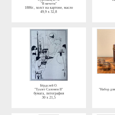
"В мечети"
1886г.
,
холст на картоне, масло
49,9 x 32,8
Бёрдслей О.
"Туалет Саломеи II"
"Набор для
бумага, литография
30 x 21,5