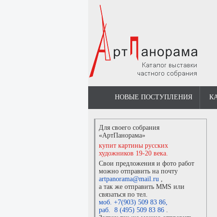
НОВЫЕ ПОСТУПЛЕНИЯ
К
Для своего собрания
«АртПанорама»
купит картины русских
художников 19-20 века.
Свои предложения и фото работ
можно отправить на почту
artpanorama@mail.ru
,
а так же отправить MMS или
связаться по тел.
моб. +7(903) 509 83 86
,
раб. 8 (495) 509 83 86
.