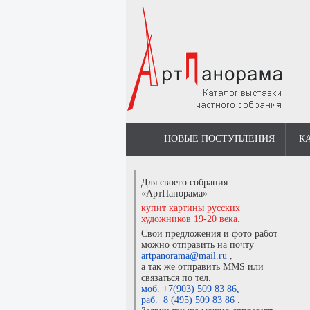
НОВЫЕ ПОСТУПЛЕНИЯ
К
Для своего собрания
«АртПанорама»
купит картины русских
художников 19-20 века.
Свои предложения и фото работ
можно отправить на почту
artpanorama@mail.ru
,
а так же отправить MMS или
связаться по тел.
моб. +7(903) 509 83 86
,
раб. 8 (495) 509 83 86
.