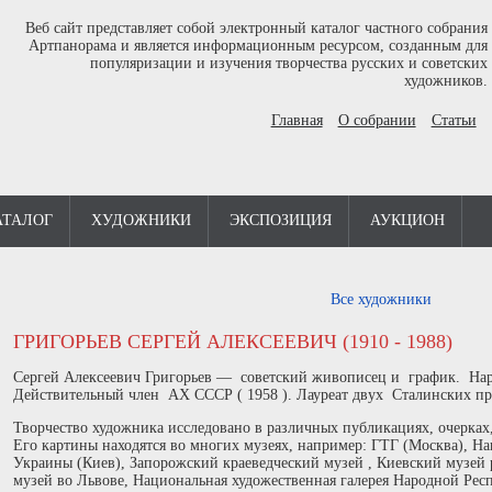
Веб сайт представляет собой электронный каталог частного собрания
Артпанорама и является информационным ресурсом, созданным для
популяризации и изучения творчества русских и советских
художников.
Главная
О собрании
Статьи
АТАЛОГ
ХУДОЖНИКИ
ЭКСПОЗИЦИЯ
АУКЦИОН
Все художники
ГРИГОРЬЕВ СЕРГЕЙ АЛЕКСЕЕВИЧ (1910 - 1988)
Сергей Алексеевич Григорьев — советский живописец и график. Нар
Действительный член АХ СССР ( 1958 ). Лауреат двух Сталинских пре
Творчество художника исследовано в различных публикациях, очерках
Его картины находятся во многих музеях, например: ГТГ (Москва), 
Украины (Киев), Запорожский краеведческий музей , Киевский музей 
музей во Львове, Национальная художественная галерея Народной Рес