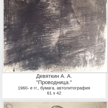
Девяткин А. А.
"Проводница."
1960- е гг.
,
бумага, автолитография
61 x 42