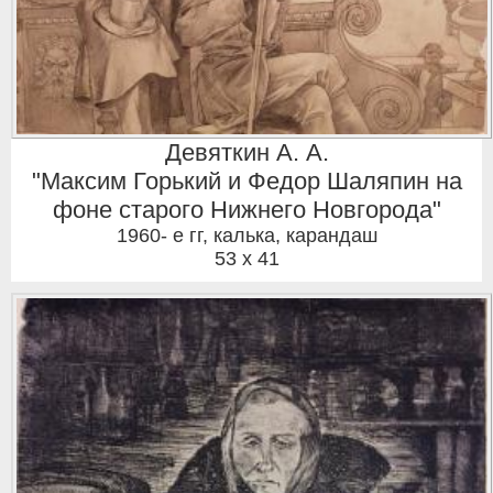
Девяткин А. А.
"Максим Горький и Федор Шаляпин на
фоне старого Нижнего Новгорода"
1960- е гг
,
калька, карандаш
53 x 41