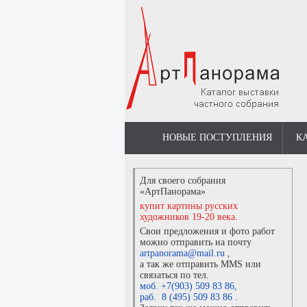
НОВЫЕ ПОСТУПЛЕНИЯ
К
Для своего собрания
«АртПанорама»
купит картины русских
художников 19-20 века.
Свои предложения и фото работ
можно отправить на почту
artpanorama@mail.ru
,
а так же отправить MMS или
связаться по тел.
моб. +7(903) 509 83 86
,
раб. 8 (495) 509 83 86
.