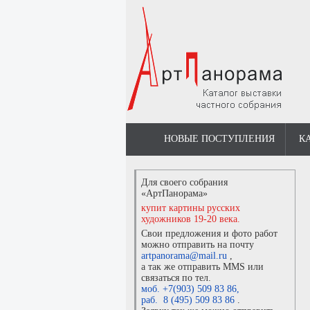
НОВЫЕ ПОСТУПЛЕНИЯ
К
Для своего собрания
«АртПанорама»
купит картины русских
художников 19-20 века.
Свои предложения и фото работ
можно отправить на почту
artpanorama@mail.ru
,
а так же отправить MMS или
связаться по тел.
моб. +7(903) 509 83 86
,
раб. 8 (495) 509 83 86
.