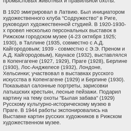
промысловых животных и правильной охоты.
В 1920 эмигрировал в Латвию. Был инициатором
художественного клуба "Содружество" в Риге,
руководил художественной студией. В 1920-1930-
х провел несколько персональных выставок в
Рижском городском музее (4-23 октября 1925;
1930), в Таллине (1935, совместно с А.Д.
Кайгородовым; 1939 - совместно с Э.Э. Преном и
А.Д. Кайгородовым), Каунасе (1932), выставлялся
в Копенгагене (1927, 1929), Праге (1928), Берлине
(1930), Лос-Анджелесе (1932), Лондоне,
Хельсинки; участвовал в выставках русского
искусства в Копенгагене (1929) и Берлине (1930).
Показывал салонные портреты, зарисовки
латышских крестьян, лесные пейзажи. Подарил
картину на тему охоты "Былая забава" (1929)
Русскому культурно-историческому музею в
Праге. В 1944 работы экспонировались на
Выставке картин русских художников в Рижском
художественном музее.