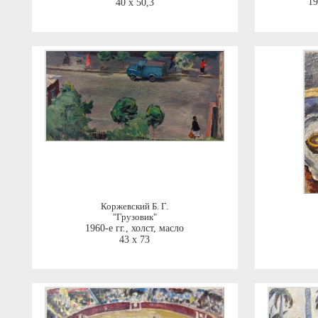
19
40 x 50,3
Коржевский Б. Г.
"Грузовик"
1960-е гг.
,
холст, масло
43 x 73