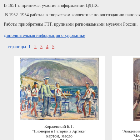
В 1951 г. принимал участие в оформлении ВДНХ.
В 1952–1954 работал в творческом коллективе по воссозданию панор
Работы приобретены ГТГ, крупными региональными музеями России.
Дополнительная информация о художнике
страницы 1
2
3
4
5
Коржевский Б. Г.
"Пионеры и Гагарин в Артеке"
"Академик
картон, масло
Мос