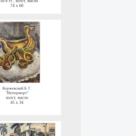
50-е гг.
,
холст, масло
74 x 60
Коржевский Б. Г.
"Натюрморт"
холст, масло
45 x 34