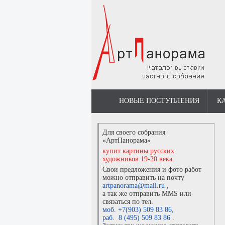
НОВЫЕ ПОСТУПЛЕНИЯ
К
Для своего собрания
«АртПанорама»
купит картины русских
художников 19-20 века.
Свои предложения и фото работ
можно отправить на почту
artpanorama@mail.ru
,
а так же отправить MMS или
связаться по тел.
моб. +7(903) 509 83 86
,
раб. 8 (495) 509 83 86
.