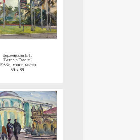
Коржевский Б. Г.
"Ветер в Гаване"
1963г.
,
холст, масло
59 x 89