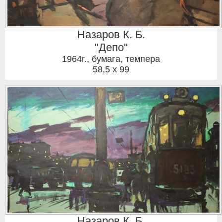
Назаров К. Б.
"Депо"
1964г.
,
бумага, темпера
58,5 x 99
Назаров К. Б.