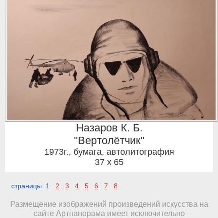
Назаров К. Б.
"Вертолётчик"
1973г.
,
бумага, автолитография
37 x 65
страницы 1
2
3
4
5
6
7
8
Размещение изображений произведений искусства на
сайте Артпанорама имеет исключительно