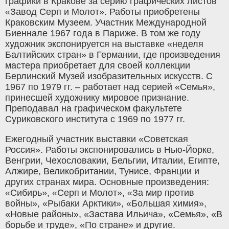
графики в Кракове за серию графических листов
«Завод Серп и Молот». Работы приобретены
Краковским Музеем. Участник Международной
Биеннале 1967 года в Париже. В том же году
художник экспонируется на выставке «неделя
Балтийских стран» в Германии, где произведения
мастера приобретает для своей коллекции
Берлинский Музей изобразительных искусств. С
1967 по 1979 гг. – работает над серией «Семья»,
принесшей художнику мировое признание.
Преподавал на графическом факультете
Суриковского института с 1969 по 1977 гг.
Ежегодный участник выставки «Советская
Россия». Работы экспонировались в Нью-Йорке,
Венгрии, Чехословакии, Бельгии, Италии, Египте,
Алжире, Великобритании, Тунисе, Франции и
других странах мира. Основные произведения:
«Сибирь», «Серп и Молот», «За мир против
войны», «Рыбаки Арктики», «Большая химия»,
«Новые районы», «Застава Ильича», «Семья», «В
борьбе и труде», «По стране» и другие.