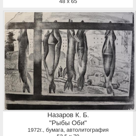
48 x 65
Назаров К. Б.
"Рыбы Оби"
1972г.
,
бумага, автолитография