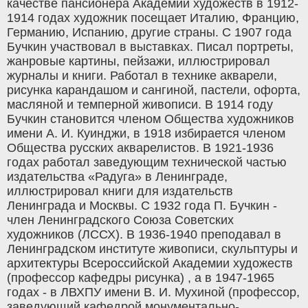
качестве пансионера Академии художеств в 1912-
1914 годах художник посещает Италию, Францию,
Германию, Испанию, другие страны. С 1907 года
Бучкин участвовал в выставках. Писал портреты,
жанровые картины, пейзажи, иллюстрировал
журналы и книги. Работал в технике акварели,
рисунка карандашом и сангиной, пастели, офорта,
масляной и темперной живописи. В 1914 году
Бучкин становится членом Общества художников
имени А. И. Куинджи, в 1918 избирается членом
Общества русских акварелистов. В 1921-1936
годах работал заведующим технической частью
издательства «Радуга» в Ленинграде,
иллюстрировал книги для издательств
Ленинграда и Москвы. С 1932 года П. Бучкин -
член Ленинградского Союза Советских
художников (ЛССХ). В 1936-1940 преподавал в
Ленинградском институте живописи, скульптуры и
архитектуры Всероссийской Академии художеств
(профессор кафедры рисунка) , а в 1947-1965
годах - в ЛВХПУ имени В. И. Мухиной (профессор,
заведующий кафедрой монументально-