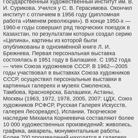
Государственный художественный институт им. В.
И. Сурикова. Учился у С. В. Герасимова. Окончил
институт с отличием в 1956 году (дипломная
работа «Именем революции»). В конце 1950-х —
1960-е годы совершил ряд творческих поездок в
Казахстан, по результатам которых создал серию
«Целина», картины из которой были
опубликованы в одноимённой книге Л. И.
Брежнева. Первая персональная выставка
состоялась в 1951 году в Балашихе. С 1952 года
— член Союза художников СССР. В 1962—2005
годы участвовал в выставках Союза художников
СССР, осуществил персональные выставки в
картинных галереях и музеях Смоленска,
Тамбова, Красноярска, Балашихи, Астаны,
Москвы (1963, 1972, 1978, 2005, 2007: ЦДХ, Союз
художников РСФСР, Русская Галерея Искусств,
галерея Лесореадес), Испании. Творческое
наследие Михаила Корнеевича составляют более
10 000 художественных произведений: живопись,
графика, акварель, монументальные работы.
Более 700 произведений находятся в галереях,