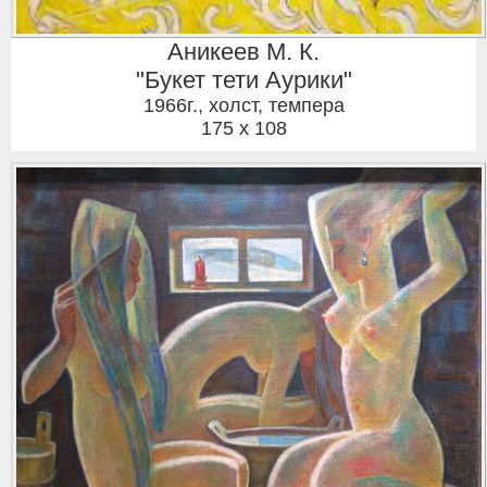
Аникеев М. К.
"Букет тети Аурики"
1966г.
,
холст, темпера
175 x 108