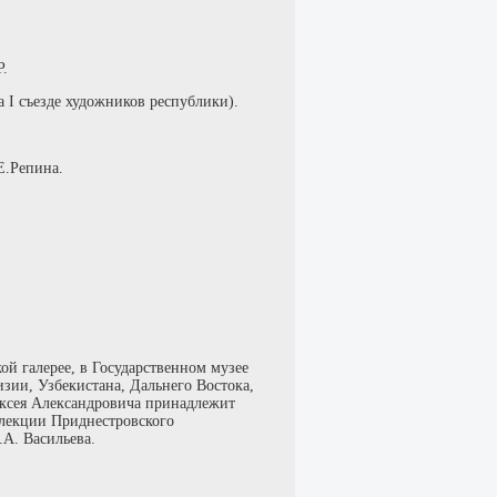
Р.
 I съезде художников республики).
Е.Репина.
 Африку.
ой галерее, в Государственном музее
зии, Узбекистана, Дальнего Востока,
ксея Александровича принадлежит
лекции Приднестровского
.А. Васильева.