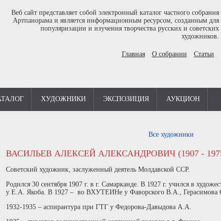
Веб сайт представляет собой электронный каталог частного собрания
Артпанорама и является информационным ресурсом, созданным для
популяризации и изучения творчества русских и советских
художников.
Главная
О собрании
Статьи
АТАЛОГ
ХУДОЖНИКИ
ЭКСПОЗИЦИЯ
АУКЦИОН
Все художники
ВАСИЛЬЕВ АЛЕКСЕЙ АЛЕКСАНДРОВИЧ (1907 - 197
Cоветский художник, заслуженный деятель Молдавской ССР.
Родился 30 сентября 1907 г. в г. Самарканде. В 1927 г. учился в худо
у Е.А. Якоба. В 1927 – во ВХУТЕИНе у Фаворского В.А., Герасимова 
1932-1935 – аспирантура при ГТГ у Федорова-Давыдова А.А.