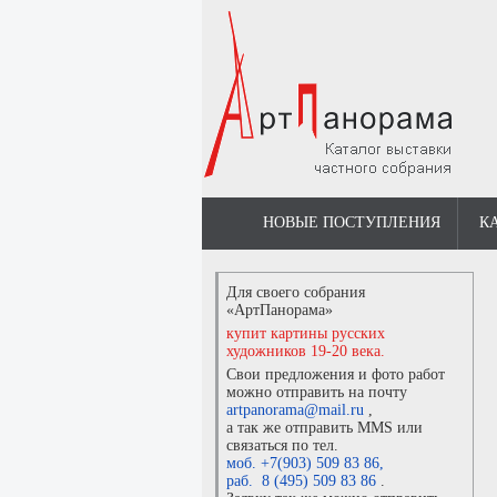
НОВЫЕ ПОСТУПЛЕНИЯ
К
Для своего собрания
«АртПанорама»
купит картины русских
художников 19-20 века.
Свои предложения и фото работ
можно отправить на почту
artpanorama@mail.ru
,
а так же отправить MMS или
связаться по тел.
моб. +7(903) 509 83 86
,
раб. 8 (495) 509 83 86
.