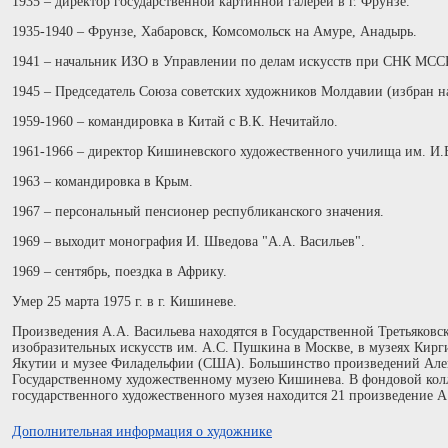
1935 – директор государственной картинной галереи в г. Фрунзе.
1935-1940 – Фрунзе, Хабаровск, Комсомольск на Амуре, Анадырь.
1941 – начальник ИЗО в Управлении по делам искусств при СНК МСС
1945 – Председатель Союза советских художников Молдавии (избран на
1959-1960 – командировка в Китай с В.К. Нечитайло.
1961-1966 – директор Кишиневского художественного училища им. И.
1963 – командировка в Крым.
1967 – персональный пенсионер республиканского значения.
1969 – выходит монография И. Шведова "А.А. Васильев".
1969 – сентябрь, поездка в
Умер 25 марта 1975 г. в г. Кишиневе.
Произведения А.А. Васильева находятся в Государственной Третьяковск
изобразительных искусств им. А.С. Пушкина в Москве, в музеях Кирги
Якутии и музее Филадельфии (США). Большинство произведений Але
Государственному художественному музею Кишинева. В фондовой кол
государственного художественного музея находится 21 произведение А
Дополнительная информация о художнике