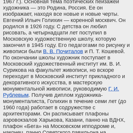
1967 г.). Основная тема поэтических пейзажей
художника — это Родина, Россия. Ее он
изображает, находя все новые и новые черты.
Евгений Ильич Голихин — коренной москвич. Он
родился в 1926 году. С детства он любил
рисовать, а четырнадцати лет поступил в
Московскую художественную школу, которую
закончил в 1945 году. Его педагогами по рисунку и
живописи были
В. В. Почиталов
и П. Т. Кошевой.
По окончании школы художник поступает в
Московский художественный институт им. В. И.
Сурикова на факультет живописи, но вскоре
переходит в Московский институт прикладного и
декоративного искусства, в мастерскую
монументальной живописи, руководимую
Г. И.
Рублевым
. Получив диплом художника-
монументалиста, Голихин в течение семи лет (до
1960 года) работает в содружестве с
архитекторами. Он расписывает плафоны
аэровокзалов Харькова, Казани, панно на ВДНХ,
плафон «Бега» на Московском ипподроме и,
наконец, панно Советского павильона на