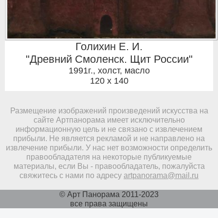
Голихин Е. И.
"Древний Смоленск. Щит России"
1991г.
,
холст, масло
120 x 140
Размещение изображений произведений искусства на
сайте Артпанорама имеет исключительно
информационную цель и не связано с извлечением
прибыли. Не является рекламой и не направлено на
извлечение прибыли. У нас нет возможности определить
правообладателя на некоторые публикуемые
материалы, если Вы - правообладатель, пожалуйста
свяжитесь с нами по адресу
artpanorama@mail.ru
© Арт Панорама 2011-2023
все права защищены