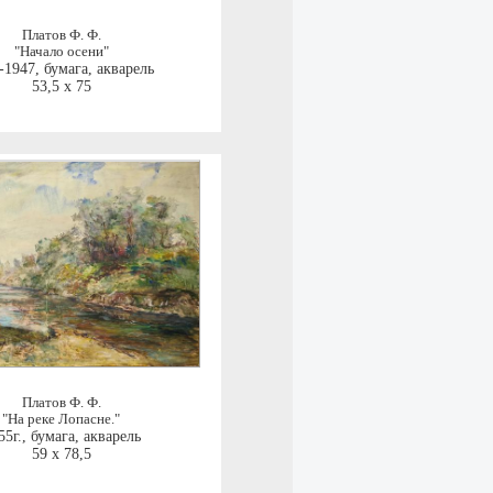
Платов Ф. Ф.
"Начало осени"
-1947
,
бумага, акварель
53,5 x 75
Платов Ф. Ф.
"На реке Лопасне."
55г.
,
бумага, акварель
59 x 78,5