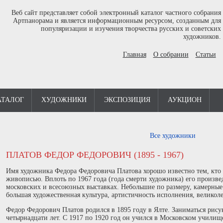
Веб сайт представляет собой электронный каталог частного собрания
Артпанорама и является информационным ресурсом, созданным для
популяризации и изучения творчества русских и советских
художников.
Главная
О собрании
Статьи
АТАЛОГ
ХУДОЖНИКИ
ЭКСПОЗИЦИЯ
АУКЦИОН
Все художники
ПЛАТОВ ФЕДОР ФЕДОРОВИЧ (1895 - 1967)
Имя художника Федора Федоровича Платова хорошо известно тем, кто 
живописью. Вплоть по 1967 года (года смерти художника) его произве
московских и всесоюзных выставках. Небольшие по размеру, камерные 
большая художественная культура, артистичность исполнения, велико
Федор Федорович Платов родился в 1895 году в Ялте. Заниматься рис
четырнадцати лет. С 1917 по 1920 год он учился в Московском училищ