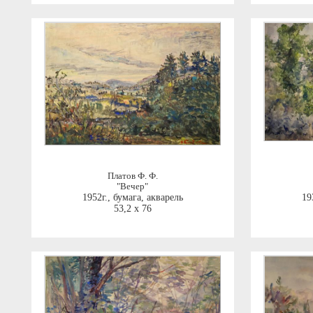
Платов Ф. Ф.
"Вечер"
1952г.
,
бумага, акварель
19
53,2 x 76