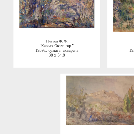
Платов Ф. Ф.
"Кавказ. Около гор."
1939г.
,
бумага, акварель
19
38 x 54,8