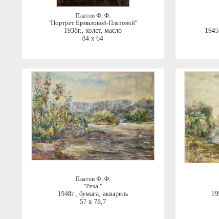
Платов Ф. Ф.
"Портрет Ермиловой-Платовой"
1938г.
,
холст, масло
1945
84 x 64
Платов Ф. Ф.
"Река."
1948г.
,
бумага, акварель
19
57 x 78,7