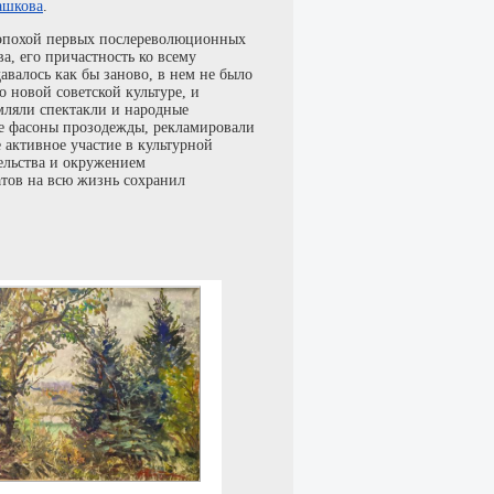
ашкова
.
с эпохой первых послереволюционных
а, его причастность ко всему
валось как бы заново, в нем не было
 новой советской культуре, и
мляли спектакли и народные
ые фасоны прозодежды, рекламировали
 активное участие в культурной
ельства и окружением
атов на всю жизнь сохранил