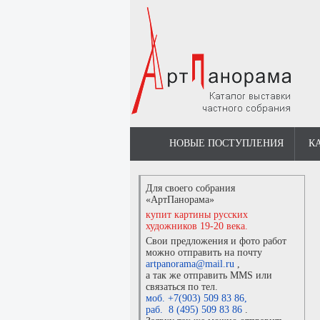
НОВЫЕ ПОСТУПЛЕНИЯ
К
Для своего собрания
«АртПанорама»
купит картины русских
художников 19-20 века.
Свои предложения и фото работ
можно отправить на почту
artpanorama@mail.ru
,
а так же отправить MMS или
связаться по тел.
моб. +7(903) 509 83 86
,
раб. 8 (495) 509 83 86
.