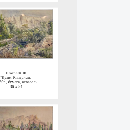
Платов Ф. Ф.
"Крым. Кипарисы."
39г.
,
бумага, акварель
36 x 54