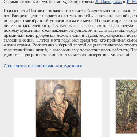
Своими основными учителями художник считал
Л. Пастернака
и
И. М
Годы юности Платова и начало его творческой деятельности совпали 
лет. Раскрепощение творческих возможностей человека нового обществ
породили своеобразный универсализм времени. В новом мире все созда
ничего второстепенного, важным оказалось абсолютно все, что служило
поэтому художники с одинаковым энтузиазмом писали картины, офор
праздники. конструировали ножи, вилки и стулья, моделировали нов
галоши и соски. Платов в эти годы был среди тех, кто принимал самое
жизни страны. Воспитанный бурной эпохой социалистического строит
талантливейших людей, с которыми ему посчастливилось работать, Пл
удивительную разносторонность творческих интересов и увлечений.
Дополнительная информация о художнике