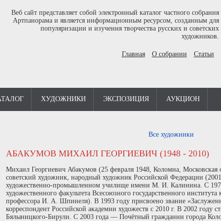
Веб сайт представляет собой электронный каталог частного собрания
Артпанорама и является информационным ресурсом, созданным для
популяризации и изучения творчества русских и советских
художников.
Главная
О собрании
Статьи
АТАЛОГ
ХУДОЖНИКИ
ЭКСПОЗИЦИЯ
АУКЦИОН
Все художники
АБАКУМОВ МИХАИЛ ГЕОРГИЕВИЧ (1948 - 2010)
Михаил Георгиевич Абакумов (25 февраля 1948, Коломна, Московская
советский художник, народный художник Российской Федерации (2001)
художественно-промышленном училище имени М. И. Калинина. С 1971 
художественного факультета Всесоюзного государственного института 
профессора И. А. Шпинеля). В 1993 году присвоено звание «Заслуже
корреспондент Российской академии художеств с 2010 г. В 2002 году с
Бялыницкого-Бирули. С 2003 года — Почётный гражданин города Коло