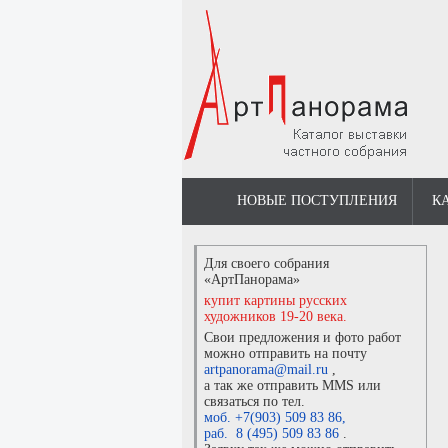
НОВЫЕ ПОСТУПЛЕНИЯ
К
Для своего собрания
«АртПанорама»
купит картины русских
художников 19-20 века.
Свои предложения и фото работ
можно отправить на почту
artpanorama@mail.ru
,
а так же отправить MMS или
связаться по тел.
моб. +7(903) 509 83 86
,
раб. 8 (495) 509 83 86
.