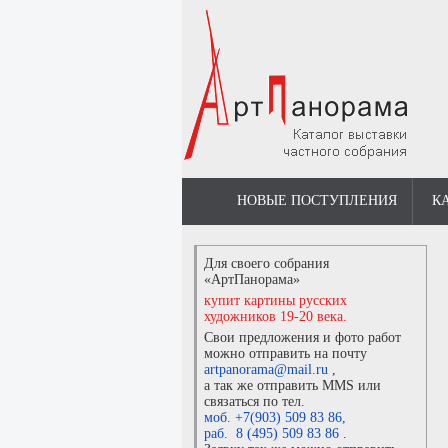
НОВЫЕ ПОСТУПЛЕНИЯ
К
Для своего собрания
«АртПанорама»
купит картины русских
художников 19-20 века.
Свои предложения и фото работ
можно отправить на почту
artpanorama@mail.ru
,
а так же отправить MMS или
связаться по тел.
моб. +7(903) 509 83 86
,
раб. 8 (495) 509 83 86
.