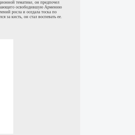
ионной тематике, он предпочел
тречающего освободившую Армению
ений росла и оседала тоска по
я за кисть, он стал воспевать ее.