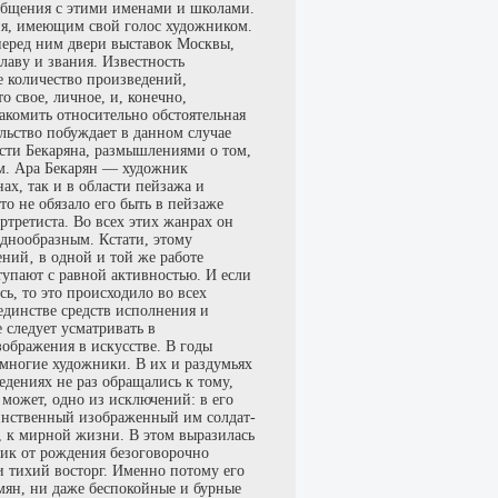
общения с этими именами и школами.
ия, имеющим свой голос художником.
 перед ним двери выставок Москвы,
лаву и звания. Известность
е количество произведений,
о свое, личное, и, конечно,
накомить относительно обстоятельная
ельство побуждает в данном случае
сти Бекаряна, размышлениями о том,
м. Ара Бекарян — художник
х, так и в области пейзажа и
о не обязало его быть в пейзаже
ртретиста. Во всех этих жанрах он
днообразным. Кстати, этому
ений‚ в одной и той же работе
тупают с равной активностью. И если
сь, то это происходило во всех
единстве средств исполнения и
 следует усматривать в
зображения в искусстве. В годы
многие художники. В их и раздумьях
едениях не раз обращались к тому,
 может, одно из исключений: в его
динственный изображенный им солдат-
, к мирной жизни. В этом выразилась
ник от рождения безоговорочно
 тихий восторг. Именно потому его
мян, ни даже беспокойные и бурные