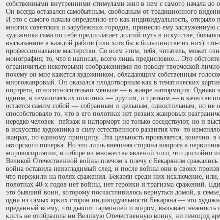
собственными внутренними стимулами жил в нем с самого начала до 
Он всегда оставался самобытным, свободным от традиционного виден
И это с самого начала определило его как индивидуальность, открыло
многих советских и зарубежных городов, принесло ему заслуженную с
художника сама по себе предполагает долгий путь в искусстве, большо
высказанное в каждой работе (или хотя бы в большинстве из них) что-т
профессиональное мастерство. Со всем этим, тебя, читатель, может оз
монография; то, что я написал, всего лишь предисловие... Это обстоят
ограничиться некоторыми соображениями по поводу творческой лично
почему он мне кажется художником, обладающим собственным голосо
многожанровый. Он оказался плодотворным как в тематических картина
портрета, относитносительно меньше — в жанре натюрморта. Однако эт
одним, в тематических полотнах — другим, и третьим — в качестве по
остается самим собой — собранным и цельным, одностильным, но не о
способствовало то, что в его полотнах нет резких жанровых разгранич
нередко человек- пейзаж и натюрморт не только соседствуют, но и выс
в искусстве художника в силу естественного развития что- то изменяло
жанрах, по единому принципу. Эта цельность проявляется, конечно. в 
авторского почерка. Но это лишь внешняя сторона вопроса а первичное
мировосприятии, в отборе из множества явлений того, что достойно и
Великой Отечественной войны плечом к плечу с Бекаряном сражались 
война оставила неизгладимый след, и после войны они в своих произв
что пережили на полях сражения. Бекарян среди них исключение, или,
полотнах 40-х годов нет войны, нет героики и трагизма сражений. Е
это бывший воин, которому посчастливилось вернуться домой, к семье
одна из самых ярких сторон индивидуальности Бекаряна — это худож
преданный всему, что дышит гармонией и миром, вызывает нежность и
кисть не отобразила ни Великую Отечественную воину, ни геноцид ар