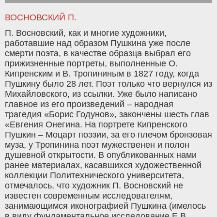
ВОСНОВСКИЙ П.
П. Восновский, как и многие художники,
работавшие над образом Пушкина уже пос­ле
смерти поэта, в качестве образца выбрал его
прижизненные портреты, выполненные О.
Кипренским и В. Тропининым в 1827 году, когда
Пушкину было 28 лет. Поэт только что вернулся из
Михайловского, из ссылки. Уже было написано
главное из его произведений – народная
трагедия «Борис Годунов», законче­ны шесть глав
«Евгения Онегина. На портрете Кипренского
Пушкин – Моцарт поэзии, за его плечом бронзовая
муза, у Тропинина поэт мужественен и полон
душевной открытости. В опубликованных нами
ранее материалах, касавшихся художественной
коллекции Поли­технического университета,
отмечалось, что художник П. Восновский не
известен современ­ным исследователям,
занимающимся иконогра­фией Пушкина (имелось
в виду фундаменталь­ное исследование Е.В.