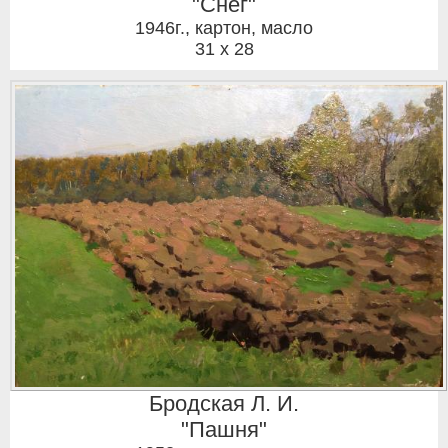
"Снег"
1946г.
,
картон, масло
31 x 28
Бродская Л. И.
"Пашня"