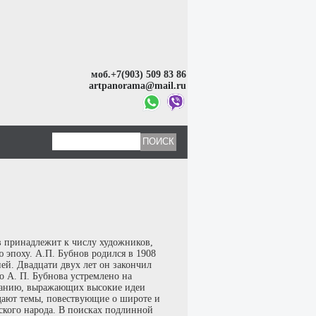
моб.+7(903) 509 83 86
artpanorama@mail.ru
 принадлежит к числу художников,
 эпоху. А.П. Бубнов родился в 1908
пей. Двадцати двух лет он закончил
 А. П. Бубнова устремлено на
ржанию, выражающих высокие идеи
дают темы, повествующие о широте и
ского народа. В поисках подлинной