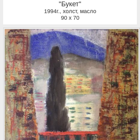
"Букет"
1994г.
,
холст, масло
90 x 70